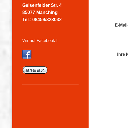
Geisenfelder Str. 4
85077 Manching
Tel.: 08459/323032
E-Mail
Wir auf Facebook !
Ihre 