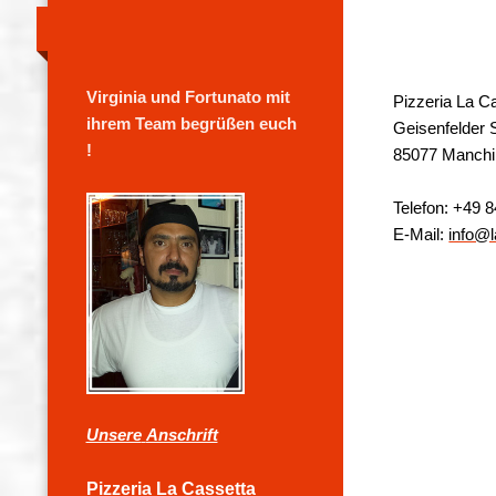
Vir
ginia und Fortunato mit
Pizzeria La C
ihrem Team begrüßen euch
Geisenfelder S
!
85077 Manchi
Telefon: +49 
E-Mail:
info@l
Unsere
Anschrift
Pizzeria La Cassetta