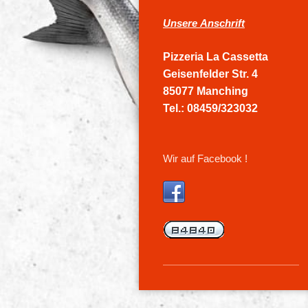
Unsere
Anschrift
Pizzeria La Cassetta
Geisenfelder Str. 4
85077 Manching
Tel.: 08459/323032
Wir auf Facebook !