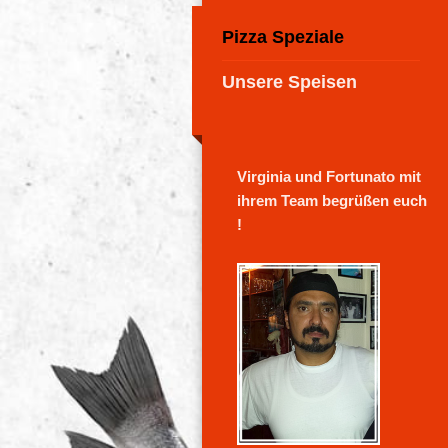
Pizza Speziale
Unsere Speisen
Vir
ginia und Fortunato mit
ihrem Team begrüßen euch
!