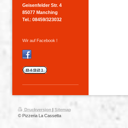
Geisenfelder Str. 4
85077 Manching
Tel.: 08459/323032
Wir auf Facebook !
Druckversion
|
Sitemap
© Pizzeria La Cassetta