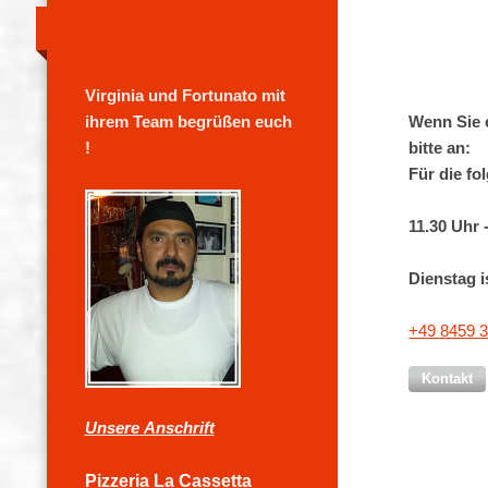
Vir
ginia und Fortunato mit
Wenn Sie 
ihrem Team begrüßen euch
bitte an:
!
Für die fo
11.30 Uhr 
Dienstag i
+49 8459 
Kontakt
Unsere
Anschrift
Pizzeria La Cassetta