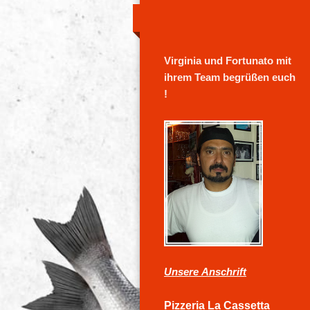
Vir
ginia und Fortunato mit
ihrem Team begrüßen euch
!
Unsere
Anschrift
Pizzeria La Cassetta