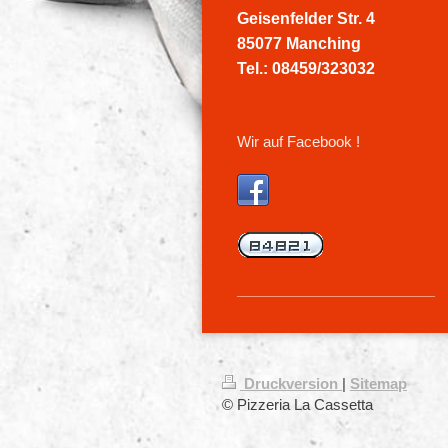
Geisenfelder Str. 4
85077 Manching
Tel.: 08459/323032
Wir auf Facebook !
Druckversion
|
Sitemap
© Pizzeria La Cassetta